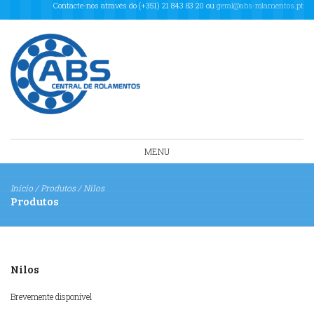
Contacte-nos através do (+351) 21 843 83 20 ou
geral@abs-rolamentos.pt
MENU
Início
/
Produtos
/
Nilos
Produtos
Nilos
Brevemente disponível