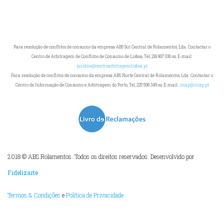
Para resolução de conflitos de consumo da empresa ABS Sul Central de Rolamentos, Lda. Contactar o
Centro de Arbitragem de Conflitos de Consumo de Lisboa, Tel, 218 807 030 ou E-mail:
jurídico@centroarbitragemlisboa.pt
Para resolução de conflitos de consumo da empresa ABS Norte Central de Rolamentos, Lda. Contactar o
Centro de Informação de Consumo e Arbitragem do Porto, Tel, 225 508 349 ou E-mail:
cicap@cicap.pt
2018 © ABS Rolamentos. Todos os direitos reservados. Desenvolvido por
Fidelizarte
Termos & Condições
e
Política de Privacidade